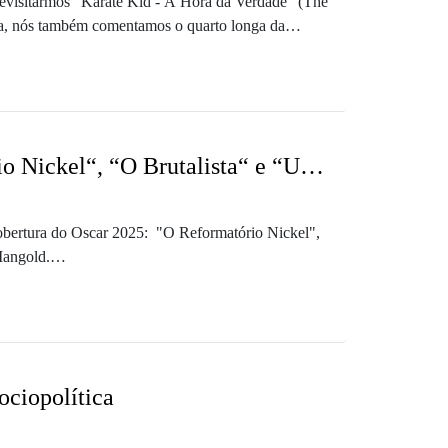
 revisitarmos "Karatê Kid - A Hora da Verdade" (The
s em 2025, renova o legado da franquia ao propor
ita, nós também comentamos o quarto longa da
o, nós propomos um debate em torno de filmes
refletir sobre imagens presentes no nosso dia a
ensagem pode ser lida no podcast!
 Kid Main Title" (1984), de Bill Conti, e "Strike
cinematório café: Fechando o Oscar 2025 com “O Reformatório Nickel“, “O Brutalista“ e “Um Completo Desconhecido“
" (1984)
 cobertura do Oscar 2025: "O Reformatório Nickel",
Mangold.
tzer, e narra a poderosa história de amizade entre
a Flórida, nos anos 1960. Indicado ao Oscar de
 impactante e pela direção habilidosa, com planos
ociopolítica
a "Anora". Venceu as estatuetas de Melhor Ator,