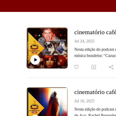
cinematório caf
Jul 24, 2025
Nesta edição do podcast c
música brasileira: "Caz
Matogrosso, e "Ritas", d
- Visite a página do podca
- Junte-se ao Cineclube 
Confira a minutagem em 
00:04:11 - Homem com 
cinematório caf
00:37:54 - Cazuza: Boas
01:05:44 - Ritas
Jul 16, 2025
Neste episódio, nós recebe
Nesta edição do podcast
O cinematório café é pro
de Aço, Rachel Brosnaha