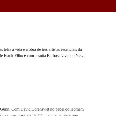
elas a vida e a obra de três artistas essenciais da
e Esmir Filho e com Jesuíta Barbosa vivendo Ney
 de Rita Lee.
ara discutir os três filmes.
ames Gunn. Com David Corenswet no papel do Homem
o, nós propomos um debate em torno de filmes
ício a uma nova era da DC no cinema. Será que