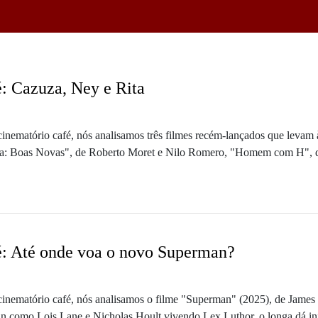
é: Cazuza, Ney e Rita
inematório café, nós analisamos três filmes recém-lançados que levam às t
uza: Boas Novas", de Roberto Moret e Nilo Romero, "Homem com H", d
e Oswaldo Santana e Karen Harley, livremente baseado na autobiografia
st no site e confira material extra sobre o tema do episódio
Cinematório e tenha acesso a conteúdo exclusivo de cinema
que cada filme é comentado:
H
é: Até onde voa o novo Superman?
 Novas
mos Larissa Vasconcelos, jornalista, crítica e redatora do cinematório, p
 cinematório café, nós analisamos o filme "Superman" (2025), de J
duzido e apresentado por Renato Silveira e Kel Gomes. A cada episódi
n como Lois Lane e Nicholas Hoult vivendo Lex Luthor, o longa dá in