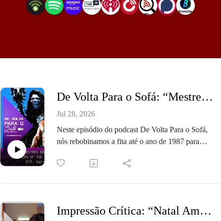
De Volta Para o Sofá: “Mestres do Universo“ (1987)
Jul 28, 2026
Neste episódio do podcast De Volta Para o Sofá,
nós rebobinamos a fita até o ano de 1987 para
revisitarmos "Mestres do Universo", primeira
adaptação em live-action das aventuras de He-
Man, sucesso absoluto dos desenhos animados
dos anos 80. Também comparamos o filme
clássico com a nova adaptação, lançada nos
Impressão Crítica: “Natal Amargo” e a introspecção metalinguística de Almodóvar
cinemas em 2026.